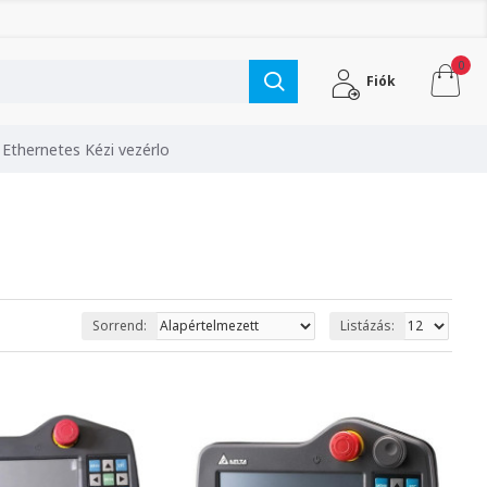
0
Fiók
Ethernetes Kézi vezérlo
Sorrend:
Listázás: