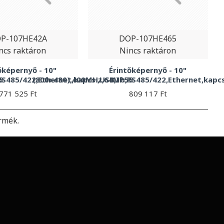
P-107HE42A
DOP-107HE465
ncs raktáron
Nincs raktáron
őképernyő - 10"
Érintőképernyő - 10"
5
S485/422,Ethernet,kapcs.,USB,IP55
(800x480),400MHz,64Mb,RS485/422,Ethernet,kapcs
771 525 Ft
809 117 Ft
rmék.