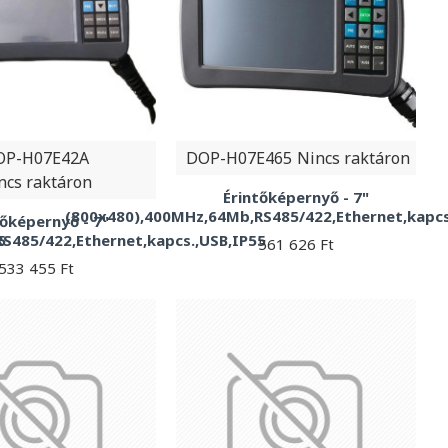
OP-H07E42A
DOP-H07E465
Nincs raktáron
ncs raktáron
Érintőképernyő - 7"
(800x480),400MHz,64Mb,RS485/422,Ethernet,kapcs
tőképernyő - 7"
5
S485/422,Ethernet,kapcs.,USB,IP55
561 626 Ft
533 455 Ft