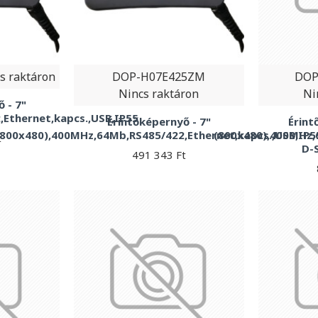
s raktáron
DOP-H07E425ZM
DOP
Nincs raktáron
Ni
 - 7"
Ethernet,kapcs.,USB,IP55
Érintőképernyő - 7"
Érint
(800x480),400MHz,64Mb,RS485/422,Ethernet,kapcs.,USB,IP5
(800x480),400MHz,
t
D-
491 343 Ft