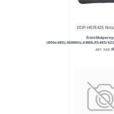
DOP-H07E425
Ninc
Érintőképernyő
(800x480),400MHz,64Mb,RS485/422,
491 343 F