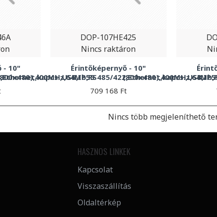
46A
DOP-107HE425
DO
ron
Nincs raktáron
Ni
 - 10"
Érintőképernyő - 10"
Érint
Ethernet,kapcs.,USB,IP55
(800x480),400MHz,64Mb,RS485/422,Ethernet,kapcs.,USB,IP5
(800x480),400MHz,64Mb,R
t
709 168 Ft
Nincs több megjeleníthető te
HASZNOS LINKEK
Kapcsolat
Visszaszállítás
Oldaltérkép