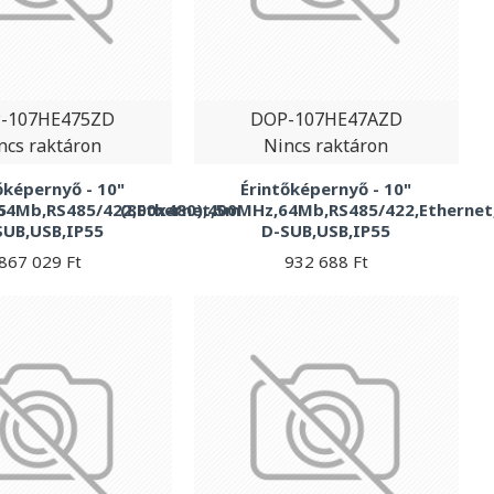
-107HE475ZD
DOP-107HE47AZD
ncs raktáron
Nincs raktáron
őképernyő - 10"
Érintőképernyő - 10"
5
64Mb,RS485/422,Ethernet,5m
(800x480),400MHz,64Mb,RS485/422,Etherne
SUB,USB,IP55
D-SUB,USB,IP55
867 029 Ft
932 688 Ft