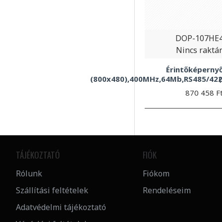
DOP-107HE
Nincs raktá
Érintőképernyő
(800x480),400MHz,64Mb,RS485/422,
870 458 F
TÁJÉKOZTATÓ
FIÓK
Rólunk
Fiókom
Szállítási feltételek
Rendeléseim
Adatvédelmi tájékoztató