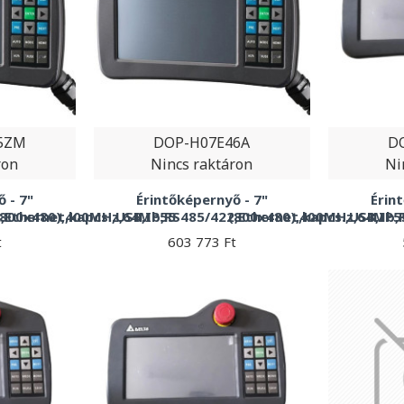
5ZM
DOP-H07E46A
D
ron
Nincs raktáron
Ni
 - 7"
Érintőképernyő - 7"
Érin
Ethernet,kapcs.,USB,IP55
(800x480),400MHz,64Mb,RS485/422,Ethernet,kapcs.,USB,IP5
(800x480),400MHz,64Mb,R
t
603 773 Ft