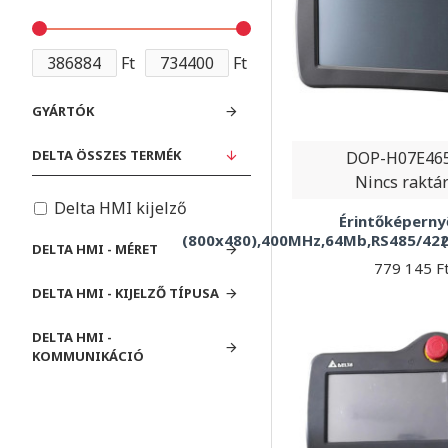
Ft
Ft
GYÁRTÓK
DELTA ÖSSZES TERMÉK
DOP-H07E46
Nincs raktá
Delta HMI kijelző
Érintőképernyő
(800x480),400MHz,64Mb,RS485/422,
DELTA HMI - MÉRET
779 145 F
DELTA HMI - KIJELZŐ TÍPUSA
DELTA HMI -
KOMMUNIKÁCIÓ