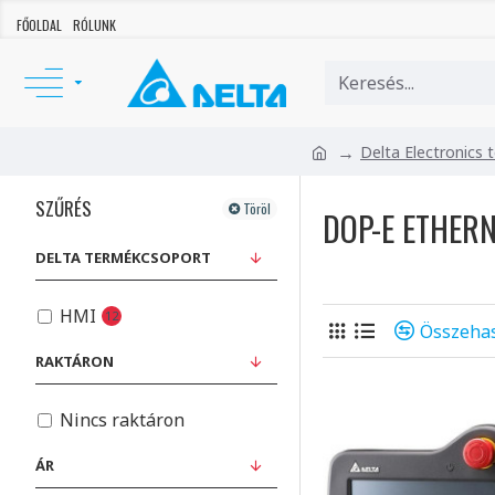
FŐOLDAL
RÓLUNK
Delta Electronics
SZŰRÉS
Töröl
DOP-E ETHERN
DELTA TERMÉKCSOPORT
HMI
12
Összehas
RAKTÁRON
Nincs raktáron
ÁR