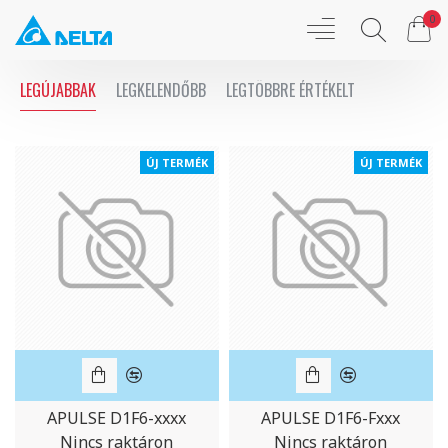
0
Delta
LEGÚJABBAK
LEGKELENDŐBB
LEGTÖBBRE ÉRTÉKELT
Electronics
-
ÚJ TERMÉK
ÚJ TERMÉK
Deltronics
APULSE D1F6-xxxx
APULSE D1F6-Fxxx
Nincs raktáron
Nincs raktáron