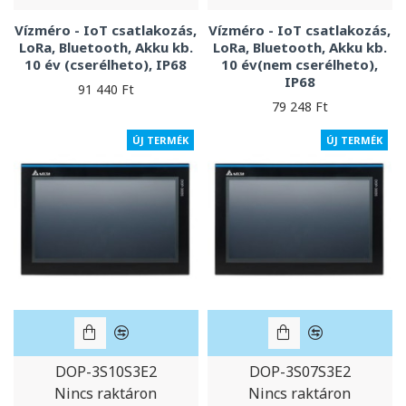
Vízméro - IoT csatlakozás,
Vízméro - IoT csatlakozás,
LoRa, Bluetooth, Akku kb.
LoRa, Bluetooth, Akku kb.
10 év (cserélheto), IP68
10 év(nem cserélheto),
IP68
91 440 Ft
79 248 Ft
ÚJ TERMÉK
ÚJ TERMÉK
DOP-3S10S3E2
DOP-3S07S3E2
Nincs raktáron
Nincs raktáron