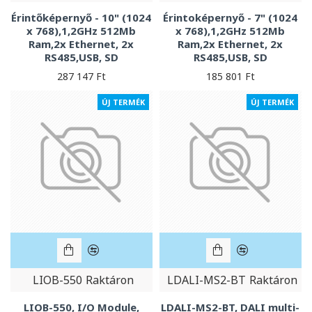
Érintőképernyő - 10" (1024
Érintoképernyő - 7" (1024
x 768),1,2GHz 512Mb
x 768),1,2GHz 512Mb
Ram,2x Ethernet, 2x
Ram,2x Ethernet, 2x
RS485,USB, SD
RS485,USB, SD
287 147 Ft
185 801 Ft
ÚJ TERMÉK
ÚJ TERMÉK
LIOB-550
Raktáron
LDALI-MS2-BT
Raktáron
LIOB-550, I/O Module,
LDALI-MS2-BT, DALI multi-