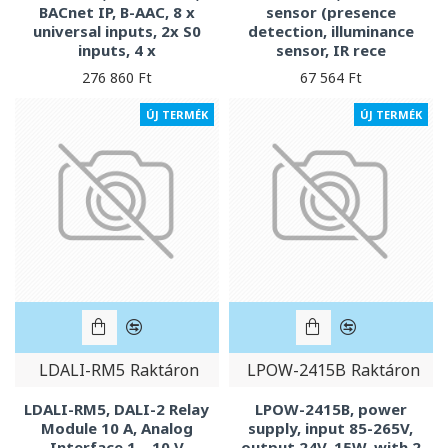
BACnet IP, B-AAC, 8 x
sensor (presence
universal inputs, 2x S0
detection, illuminance
inputs, 4 x
sensor, IR rece
276 860 Ft
67 564 Ft
ÚJ TERMÉK
ÚJ TERMÉK
LDALI-RM5
Raktáron
LPOW-2415B
Raktáron
LDALI-RM5, DALI-2 Relay
LPOW-2415B, power
Module 10 A, Analog
supply, input 85-265V,
Interface 1 – 10 V
output 24V, 15W, with 2