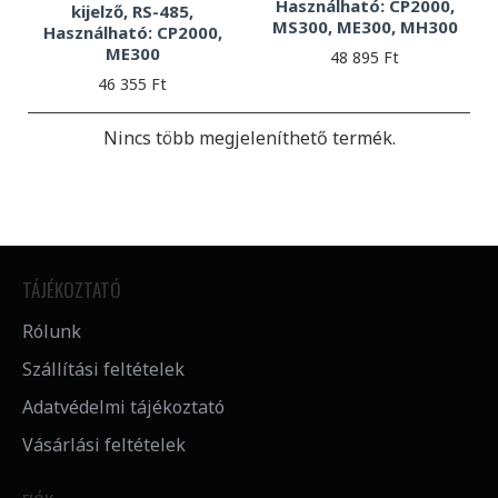
Használható: CP2000,
kijelző, RS-485,
MS300, ME300, MH300
Használható: CP2000,
ME300
48 895 Ft
46 355 Ft
Nincs több megjeleníthető termék.
TÁJÉKOZTATÓ
Rólunk
Szállítási feltételek
Adatvédelmi tájékoztató
Vásárlási feltételek