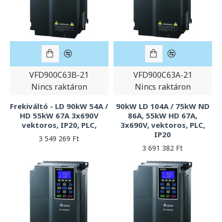
VFD900C63B-21
VFD900C63A-21
Nincs raktáron
Nincs raktáron
Frekiváltó - LD 90kW 54A /
90kW LD 104A / 75kW ND
HD 55kW 67A 3x690V
86A, 55kW HD 67A,
vektoros, IP20, PLC,
3x690V, vektoros, PLC,
IP20
3 549 269 Ft
3 691 382 Ft