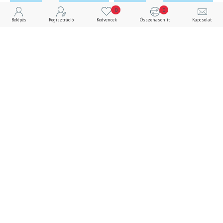
0
0
Belépés
Regisztráció
Kedvencek
Összehasonlít
Kapcsolat
VFD4000C63C-21
VFD370C63B-21
Nincs raktáron
Nincs raktáron
Frekiváltó - LD 400kW
Frekiváltó - LD 37kW 45A /
430A / HD 250kW 290A
HD 22kW 30A 3x690V
3x690V vektoros, IP20,
vektoros, IP00, PLC,
PLC,
1 774 063 Ft
13 334 160 Ft