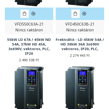
VFD550C63A-21
VFD450C63B-21
Nincs raktáron
Nincs raktáron
55kW LD 67A / 45kW ND
Frekiváltó - LD 45kW 54A /
54A, 37kW HD 45A,
HD 30kW 36A 3x690V
3x690V, vektoros, PLC,
vektoros, IP20, PLC,
IP20
2 274 443 Ft
2 490 538 Ft