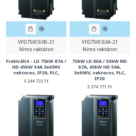
VFD750C63B-21
VFD750C63A-21
Nincs raktáron
Nincs raktáron
Frekiváltó - LD 75kW 87A /
75kW LD 86A / 55kW ND
HD 45kW 54A 3x690V
67A, 45kW HD 54A,
vektoros, IP20, PLC,
3x690V, vektoros, PLC,
IP20
3 244 723 Ft
3 374 771 Ft