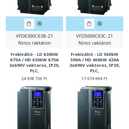
VFD6300C63B-21
VFD5600C63C-21
Nincs raktáron
Nincs raktáron
Frekiváltó - LD 630kW
Frekiváltó - LD 560kW
675A / HD 630kW 675A
590A / HD 400kW 420A
3x690V vektoros, IP20,
3x690V vektoros, IP20,
PLC,
PLC,
24 938 736 Ft
17 074 694 Ft