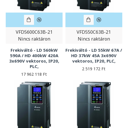
VFD5600C63B-21
VFD550C63B-21
Nincs raktáron
Nincs raktáron
Frekiváltó - LD 560kW
Frekiváltó - LD 55kW 67A /
590A / HD 400kW 420A
HD 37kW 45A 3x690V
3x690V vektoros, IP20,
vektoros, IP20, PLC,
PLC,
2 519 172 Ft
17 962 118 Ft