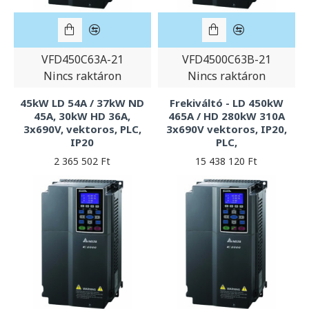
VFD450C63A-21
VFD4500C63B-21
Nincs raktáron
Nincs raktáron
45kW LD 54A / 37kW ND
Frekiváltó - LD 450kW
45A, 30kW HD 36A,
465A / HD 280kW 310A
3x690V, vektoros, PLC,
3x690V vektoros, IP20,
IP20
PLC,
2 365 502 Ft
15 438 120 Ft