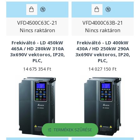
VFD4500C63C-21
VFD4000C63B-21
Nincs raktáron
Nincs raktáron
Frekiváltó - LD 450kW
Frekiváltó - LD 400kW
465A / HD 280kW 310A
430A / HD 250kW 290A
3x690V vektoros, IP20,
3x690V vektoros, IP20,
PLC,
PLC,
14 675 354 Ft
14 027 150 Ft
TERMÉKEK SZŰRÉSE