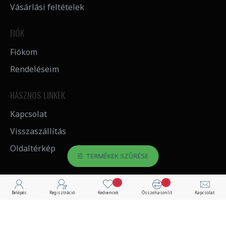
Vásárlási feltételek
FIÓK
Fiókom
Rendeléseim
HASZNOS LINKEK
Kapcsolat
Visszaszállítás
Oldaltérkép
TERMÉKEK SZŰRÉSE
0
0
©Copyright 2023. Aluprofilbolt Webáruház – Minden jog fenntartva! | Készítette: RS3 Informatika Kft.
Belépés
Regisztráció
Kedvencek
Összehasonlít
Kapcsolat