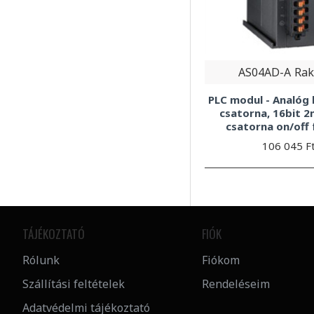
AS04AD-A
Rak
PLC modul - Analóg
csatorna, 16bit 2
csatorna on/off 
106 045 F
TÁJÉKOZTATÓ
FIÓK
Rólunk
Fiókom
Szállítási feltételek
Rendeléseim
Adatvédelmi tájékoztató