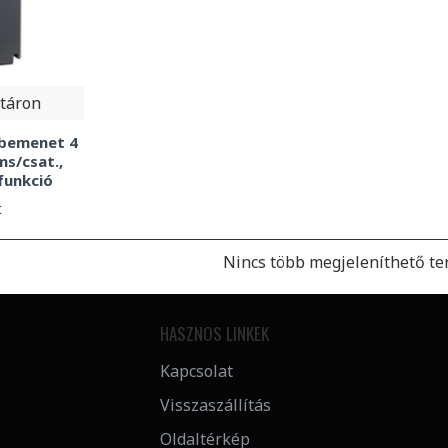
táron
 bemenet 4
ms/csat.,
funkció
t
Nincs több megjeleníthető te
HASZNOS LINKEK
Kapcsolat
Visszaszállítás
Oldaltérkép