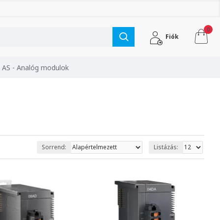
0
Fiók
AS - Analóg modulok
Sorrend:
Listázás: