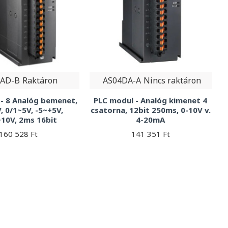
8AD-B
Raktáron
AS04DA-A
Nincs raktáron
- 8 Analóg bemenet,
PLC modul - Analóg kimenet 4
, 0/1~5V, -5~+5V,
csatorna, 12bit 250ms, 0-10V v.
10V, 2ms 16bit
4-20mA
160 528 Ft
141 351 Ft