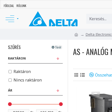
FŐOLDAL
RÓLUNK
Delta Electroni
SZŰRÉS
Töröl
AS - ANALÓG
RAKTÁRON
Raktáron
Összehas
Nincs raktáron
ÁR