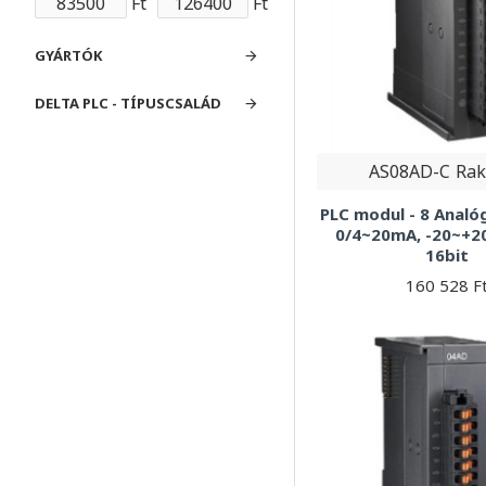
Ft
Ft
GYÁRTÓK
DELTA PLC - TÍPUSCSALÁD
AS08AD-C
Rak
PLC modul - 8 Anal
0/4~20mA, -20~+2
16bit
160 528 F