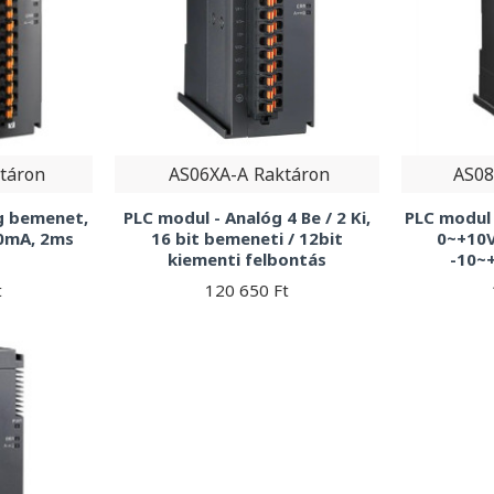
táron
AS06XA-A
Raktáron
AS0
óg bemenet,
PLC modul - Analóg 4 Be / 2 Ki,
PLC modul 
0mA, 2ms
16 bit bemeneti / 12bit
0~+10V
kiementi felbontás
-10~+
t
120 650 Ft