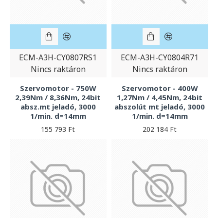
ECM-A3H-CY0807RS1
ECM-A3H-CY0804R71
Nincs raktáron
Nincs raktáron
Szervomotor - 750W
Szervomotor - 400W
2,39Nm / 8,36Nm, 24bit
1,27Nm / 4,45Nm, 24bit
absz.mt jeladó, 3000
abszolút mt jeladó, 3000
1/min. d=14mm
1/min. d=14mm
155 793 Ft
202 184 Ft