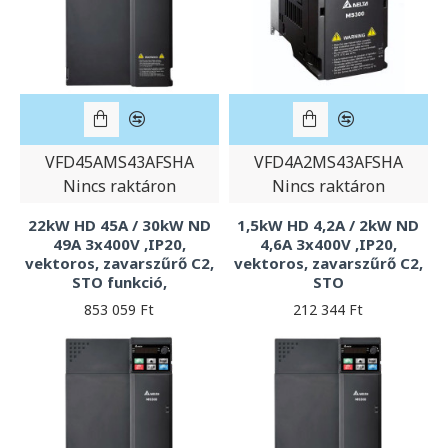
VFD45AMS43AFSHA
VFD4A2MS43AFSHA
Nincs raktáron
Nincs raktáron
22kW HD 45A / 30kW ND
1,5kW HD 4,2A / 2kW ND
49A 3x400V ,IP20,
4,6A 3x400V ,IP20,
vektoros, zavarszűrő C2,
vektoros, zavarszűrő C2,
STO funkció,
STO
853 059 Ft
212 344 Ft