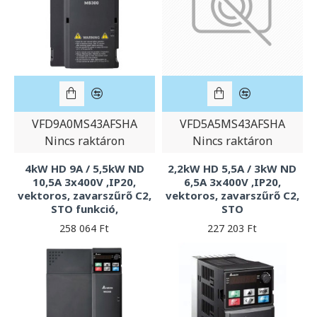
VFD9A0MS43AFSHA
VFD5A5MS43AFSHA
Nincs raktáron
Nincs raktáron
4kW HD 9A / 5,5kW ND
2,2kW HD 5,5A / 3kW ND
10,5A 3x400V ,IP20,
6,5A 3x400V ,IP20,
vektoros, zavarszűrő C2,
vektoros, zavarszűrő C2,
STO funkció,
STO
258 064 Ft
227 203 Ft