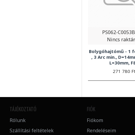
PS062-C0053
Nincs raktá
Bolygóhajtómű - 1 f
, 3 Arc min., D=14m
L=30mm, F
271 780 F
TÁJÉKOZTATÓ
FIÓK
Rólunk
Fiókom
Szállítási feltételek
Rendeléseim