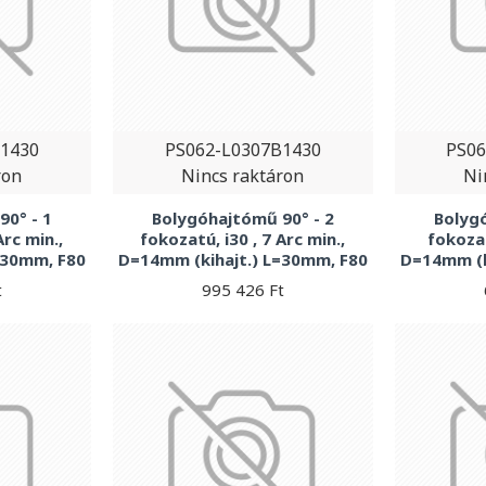
B1430
PS062-L0307B1430
PS06
ron
Nincs raktáron
Ni
0° - 1
Bolygóhajtómű 90° - 2
Bolygó
Arc min.,
fokozatú, i30 , 7 Arc min.,
fokozat
=30mm, F80
D=14mm (kihajt.) L=30mm, F80
D=14mm (k
t
995 426 Ft