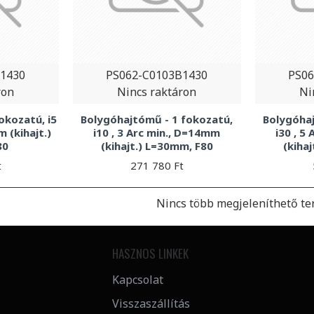
B1430
PS062-C0103B1430
PS06
ron
Nincs raktáron
Ni
okozatú, i5
Bolygóhajtómű - 1 fokozatú,
Bolygóhaj
m (kihajt.)
i10 , 3 Arc min., D=14mm
i30 , 5
80
(kihajt.) L=30mm, F80
(kiha
t
271 780 Ft
Nincs több megjeleníthető te
HASZNOS LINKEK
Kapcsolat
Visszaszállítás