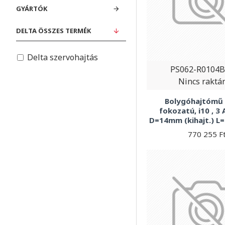
GYÁRTÓK
DELTA ÖSSZES TERMÉK
Delta szervohajtás
PS062-R0104
Nincs raktá
Bolygóhajtómű 9
fokozatú, i10 , 3 
D=14mm (kihajt.) L
770 255 F