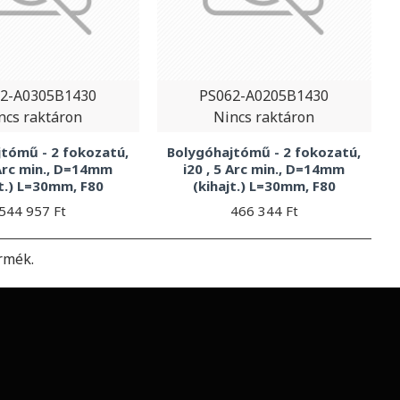
2-A0305B1430
PS062-A0205B1430
ncs raktáron
Nincs raktáron
tómű - 2 fokozatú,
Bolygóhajtómű - 2 fokozatú,
 Arc min., D=14mm
i20 , 5 Arc min., D=14mm
jt.) L=30mm, F80
(kihajt.) L=30mm, F80
544 957 Ft
466 344 Ft
rmék.