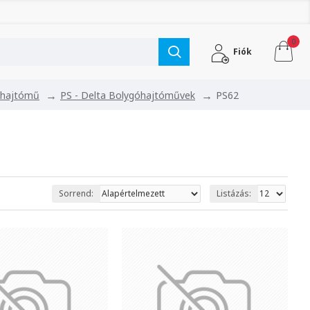
0
Fiók
óhajtómű
PS - Delta Bolygóhajtóművek
PS62
Sorrend:
Listázás: