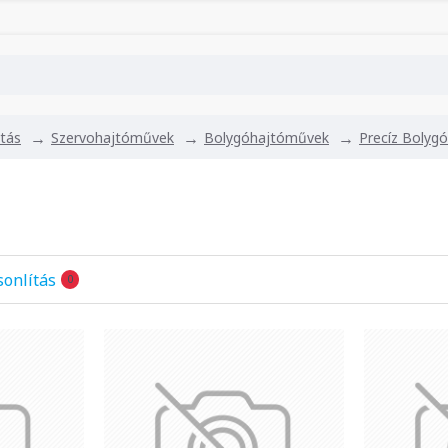
jtás
Szervohajtóművek
Bolygóhajtóművek
Precíz Bolyg
onlítás
0