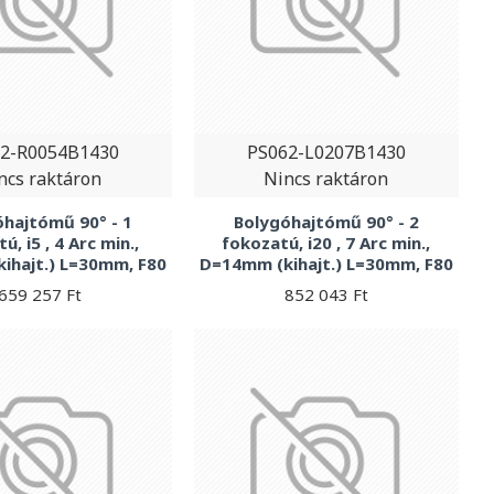
2-R0054B1430
PS062-L0207B1430
ncs raktáron
Nincs raktáron
hajtómű 90° - 1
Bolygóhajtómű 90° - 2
ú, i5 , 4 Arc min.,
fokozatú, i20 , 7 Arc min.,
ihajt.) L=30mm, F80
D=14mm (kihajt.) L=30mm, F80
659 257 Ft
852 043 Ft