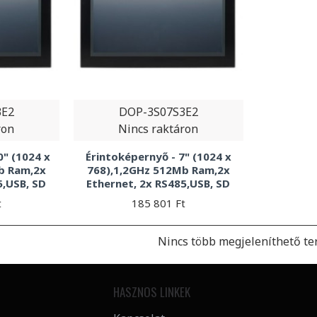
3E2
DOP-3S07S3E2
ron
Nincs raktáron
0" (1024 x
Érintoképernyő - 7" (1024 x
b Ram,2x
768),1,2GHz 512Mb Ram,2x
5,USB, SD
Ethernet, 2x RS485,USB, SD
t
185 801 Ft
Nincs több megjeleníthető te
HASZNOS LINKEK