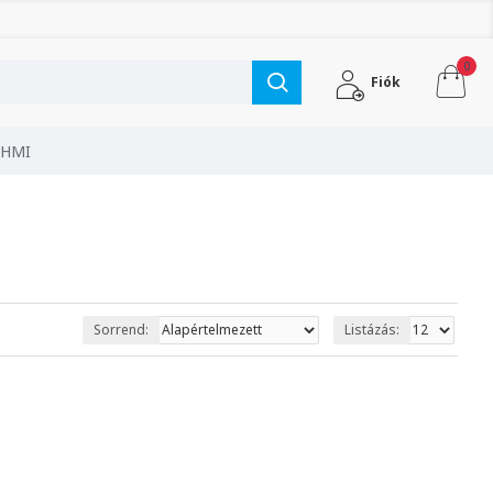
0
Fiók
 HMI
Sorrend:
Listázás: