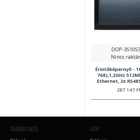
DOP-3S10S
Nincs raktá
Érintőképernyő - 1
768),1,2GHz 512M
Ethernet, 2x RS48
287 147 F
TÁJÉKOZTATÓ
FIÓK