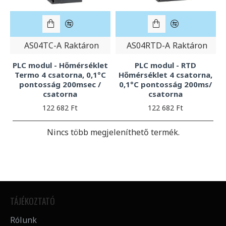
AS04TC-A
Raktáron
AS04RTD-A
Raktáron
PLC modul - Hőmérséklet
PLC modul - RTD
Termo 4 csatorna, 0,1°C
Hőmérséklet 4 csatorna,
pontosság 200msec /
0,1°C pontosság 200ms/
csatorna
csatorna
122 682 Ft
122 682 Ft
Nincs több megjeleníthető termék.
TÁJÉKOZTATÓ
Rólunk