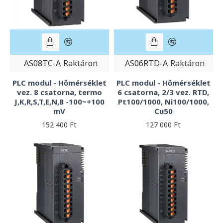
AS08TC-A
Raktáron
AS06RTD-A
Raktáron
PLC modul - Hőmérséklet
PLC modul - Hőmérséklet
vez. 8 csatorna, termo
6 csatorna, 2/3 vez. RTD,
J,K,R,S,T,E,N,B -100~+100
Pt100/1000, Ni100/1000,
mV
Cu50
152 400 Ft
127 000 Ft