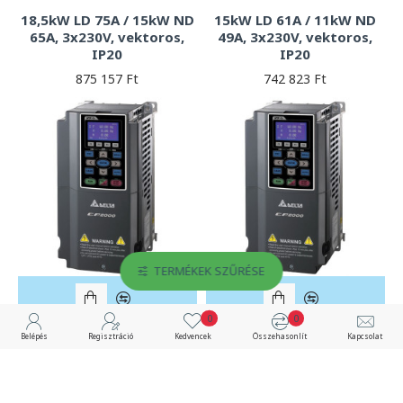
18,5kW LD 75A / 15kW ND
15kW LD 61A / 11kW ND
65A, 3x230V, vektoros,
49A, 3x230V, vektoros,
IP20
IP20
875 157 Ft
742 823 Ft
TERMÉKEK SZŰRÉSE
0
0
VFD075CP23A-21
VFD110CP23A-21
Belépés
Regisztráció
Kedvencek
Összehasonlít
Kapcsolat
Nincs raktáron
Nincs raktáron
7,5kW LD 31A / 5,5kW ND
11kW LD 46A / 7,5kW ND