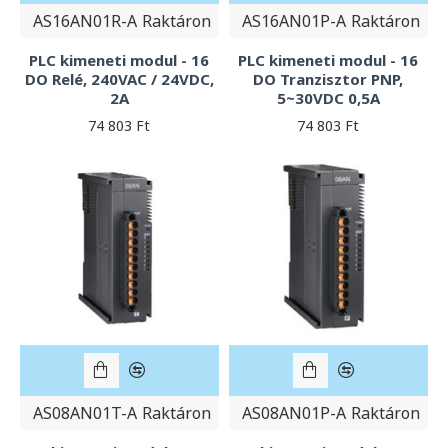
AS16AN01R-A
Raktáron
AS16AN01P-A
Raktáron
PLC kimeneti modul - 16
PLC kimeneti modul - 16
DO Relé, 240VAC / 24VDC,
DO Tranzisztor PNP,
2A
5~30VDC 0,5A
74 803 Ft
74 803 Ft
AS08AN01T-A
Raktáron
AS08AN01P-A
Raktáron