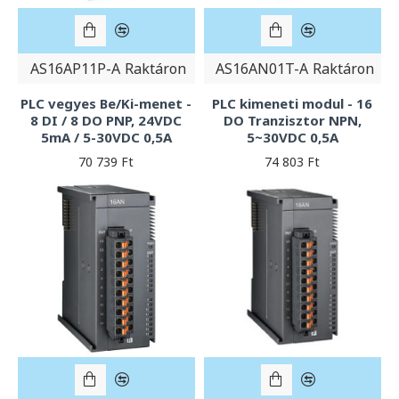
AS16AP11P-A
Raktáron
AS16AN01T-A
Raktáron
PLC vegyes Be/Ki-menet -
PLC kimeneti modul - 16
8 DI / 8 DO PNP, 24VDC
DO Tranzisztor NPN,
5mA / 5-30VDC 0,5A
5~30VDC 0,5A
70 739 Ft
74 803 Ft