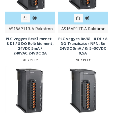
AS16AP11R-A
Raktáron
AS16AP11T-A
Raktáron
PLC vegyes Be/Ki-menet -
PLC vegyes Be/Ki - 8 DI / 8
8 DI / 8 DO Relé kiement,
DO Tranzisztor NPN, Be
24VDC 5mA /
24VDC 5mA / Ki 5~30VDC
240VAC,24VDC 2A
0,5A
70 739 Ft
70 739 Ft