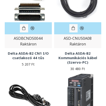
ASDBCNDS0044
ASD-CNUS0A08
Raktáron
Raktáron
Delta ASDA-B2 CN1 I/O
Delta ASDA-B2
csatlakozó 44 tűs
Kommunikációs kábel
(Szervo-PC)
5 207 Ft
30 480 Ft