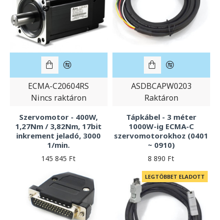
ECMA-C20604RS
ASDBCAPW0203
Nincs raktáron
Raktáron
Szervomotor - 400W,
Tápkábel - 3 méter
1,27Nm / 3,82Nm, 17bit
1000W-ig ECMA-C
inkrement jeladó, 3000
szervomotorokhoz (0401
1/min.
~ 0910)
145 845 Ft
8 890 Ft
LEGTÖBBET ELADOTT