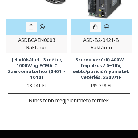
ASDBCAEN0003
ASD-B2-0421-B
Raktáron
Raktáron
Jeladókábel - 3 méter,
Szervo vezérlő 400W -
1000W-ig ECMA-C
Impulzus / 0~10V,
Szervomotorhoz (0401 ~
sebb./pozíció/nyomaték
1010)
vezérlés, 230V/1F
23 241 Ft
195 758 Ft
Nincs több megjeleníthető termék.