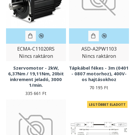
ECMA-C11020RS
ASD-A2PW1103
Nincs raktáron
Nincs raktáron
Szervomotor - 2kW,
Tápkábel fékes - 3m (0401
6,37Nm / 19,11Nm, 20bit
- 0807 motorhoz), 400V-
inkrement jeladó, 3000
os hajtásokhoz
1/min.
70 195 Ft
335 661 Ft
LEGTÖBBET ELADOTT