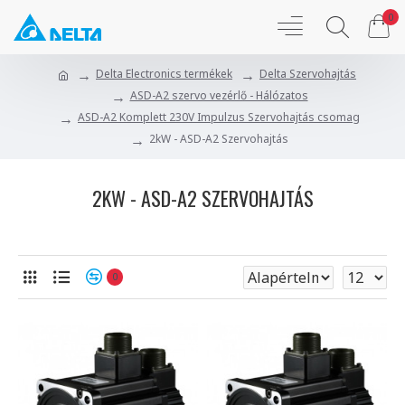
0
Delta Electronics termékek
Delta Szervohajtás
ASD-A2 szervo vezérlő - Hálózatos
ASD-A2 Komplett 230V Impulzus Szervohajtás csomag
2kW - ASD-A2 Szervohajtás
2KW - ASD-A2 SZERVOHAJTÁS
0