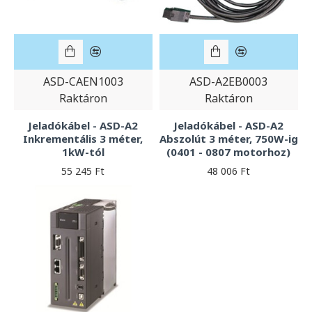
ASD-CAEN1003
ASD-A2EB0003
Raktáron
Raktáron
Jeladókábel - ASD-A2
Jeladókábel - ASD-A2
Inkrementális 3 méter,
Abszolút 3 méter, 750W-ig
1kW-tól
(0401 - 0807 motorhoz)
55 245 Ft
48 006 Ft