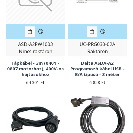
ASD-A2PW1003
UC-PRG030-02A
Nincs raktáron
Raktáron
Tápkábel - 3m (0401 -
Delta ASDA-A2
0807 motorhoz), 400V-os
Programozó kábel USB -
hajtásokhoz
B/A típusú - 3 méter
64 301 Ft
6 858 Ft