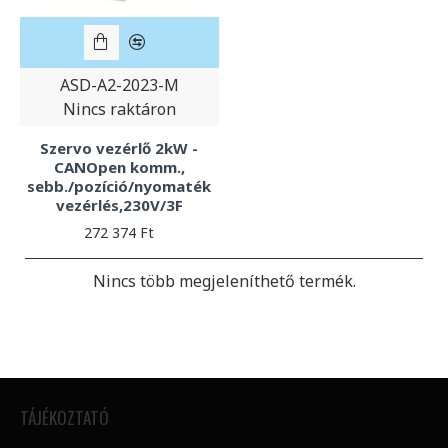
ASD-A2-2023-M
Nincs raktáron
Szervo vezérlő 2kW -
CANOpen komm.,
sebb./pozíció/nyomaték
vezérlés,230V/3F
272 374 Ft
Nincs több megjeleníthető termék.
TÁJÉKOZTATÓ