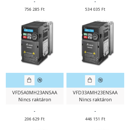
-
-
756 285 Ft
534 035 Ft
VFD5A0MH23ANSAA
VFD33AMH23ENSAA
Nincs raktáron
Nincs raktáron
-
-
206 629 Ft
446 151 Ft