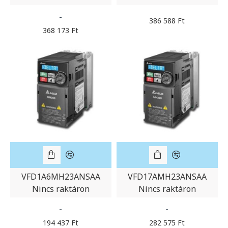
-
386 588 Ft
368 173 Ft
VFD1A6MH23ANSAA
VFD17AMH23ANSAA
Nincs raktáron
Nincs raktáron
-
-
194 437 Ft
282 575 Ft