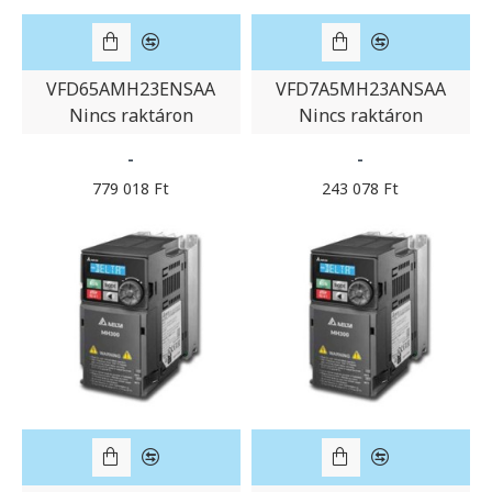
VFD65AMH23ENSAA
VFD7A5MH23ANSAA
Nincs raktáron
Nincs raktáron
-
-
779 018 Ft
243 078 Ft