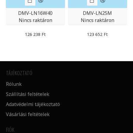
DMV-LN16W40
DMV-LN25M
Nincs raktáron
Nincs raktáron
126 238 Ft
123 652 Ft
TÁJÉKOZTATÓ
Rólunk
Szállítási feltételek
Adatvédelmi tájékoztató
Vásárlási feltételek
FIÓK