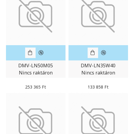
DMV-LN50M05
DMV-LN35W40
Nincs raktáron
Nincs raktáron
253 365 Ft
133 858 Ft